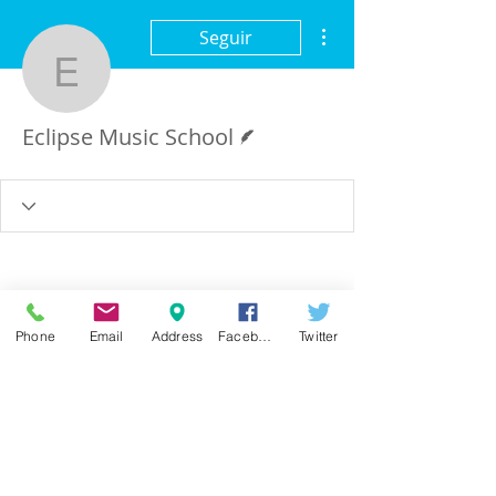
Más acciones
Seguir
Eclipse Music School
Escritor
Eclipse Music School
Phone
Email
Address
Facebook
Twitter